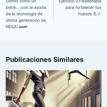
Dormir como un
Ejercicio y Fisioterapia
de
bebé… ¡con la ayuda
para fortalecer tus
entradas
de la tecnología de
huesos 💪🦴
última generación de
NESA! 🛌💤
Publicaciones Similares