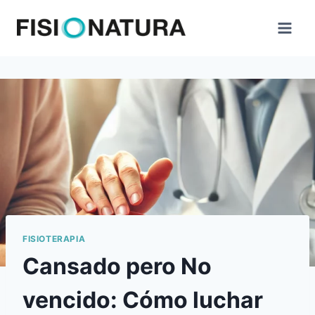
Saltar
al
contenido
FISIOTERAPIA
Cansado pero No
vencido: Cómo luchar