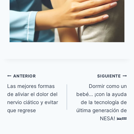
Navegación
ANTERIOR
SIGUIENTE
Las mejores formas
Dormir como un
de
de aliviar el dolor del
bebé… ¡con la ayuda
entradas
nervio ciático y evitar
de la tecnología de
que regrese
última generación de
NESA! 🛌💤