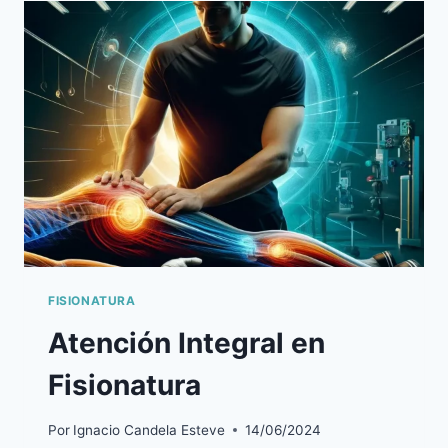
RODILLA:
CÓMO
ALIVIAR
EL
DOLOR
Y
MEJORAR
LA
MOVILIDAD
FISIONATURA
Atención Integral en
Fisionatura
Por
Ignacio Candela Esteve
14/06/2024