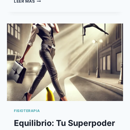
LEER MÁS
PARA
VIVIR
MEJOR!
LA
IMPORTANCIA
DEL
MOVIMIENTO
EN
TU
VIDA
DIARIA
FISIOTERAPIA
Equilibrio: Tu Superpoder