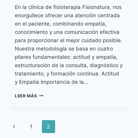
En la clínica de fisioterapia Fisionatura, nos
enorgullece ofrecer una atención centrada
en el paciente, combinando empatía,
conocimiento y una comunicación efectiva
para proporcionar el mejor cuidado posible.
Nuestra metodología se basa en cuatro
pilares fundamentales: actitud y empatía,
estructuración de la consulta, diagnóstico y
tratamiento, y formación continua. Actitud
y Empatía Importancia de la…
ATENCIÓN
LEER MÁS
INTEGRAL
EN
FISIONATURA
Navegación
Página
1
2